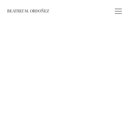
BEATRIZ M. ORDOÑEZ
fusiones
registro de 
obras
varieté
about