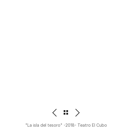
PHOTOGRAPHER
BEATRIZ M. ORDOÑEZ
"La isla del tesoro" -2018- Teatro El Cubo