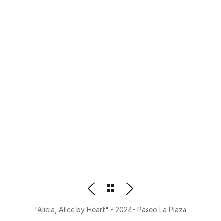
PHOTOGRAPHER
BEATRIZ M. ORDOÑEZ
"Alicia, Alice by Heart" - 2024- Paseo La Plaza