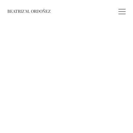
BEATRIZ M. ORDOÑEZ
fusiones
registro de 
obras
varieté
about