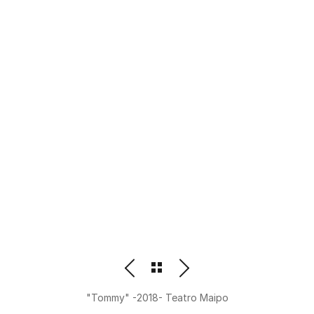
PHOTOGRAPHER
BEATRIZ M. ORDOÑEZ
"Tommy" -2018- Teatro Maipo