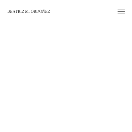
BEATRIZ M. ORDOÑEZ
fusiones
registro de 
obras
varieté
about