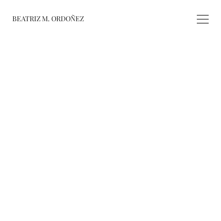
BEATRIZ M. ORDOÑEZ
fusiones
registro de 
obras
varieté
about