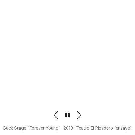
PHOTOGRAPHER
BEATRIZ M. ORDOÑEZ
Back Stage "Forever Young" -2019- Teatro El Picadero (ensayo)