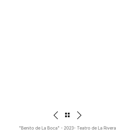
PHOTOGRAPHER
BEATRIZ M. ORDOÑEZ
"Benito de La Boca" - 2023- Teatro de La Rivera