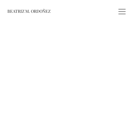
BEATRIZ M. ORDOÑEZ
fusiones
registro de 
obras
varieté
about