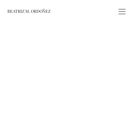
BEATRIZ M. ORDOÑEZ
fusiones
registro de 
obras
varieté
about