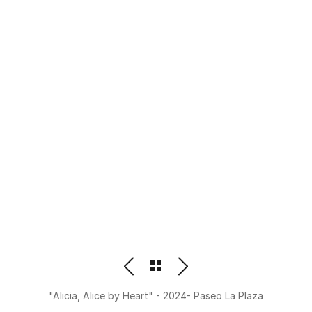
PHOTOGRAPHER
BEATRIZ M. ORDOÑEZ
"Alicia, Alice by Heart" - 2024- Paseo La Plaza