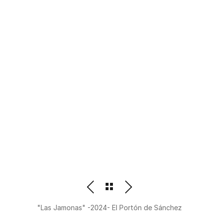
PHOTOGRAPHER
BEATRIZ M. ORDOÑEZ
"Las Jamonas" -2024- El Portón de Sánchez