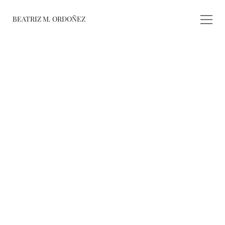
BEATRIZ M. ORDOÑEZ
fusiones
registro de 
obras
varieté
about