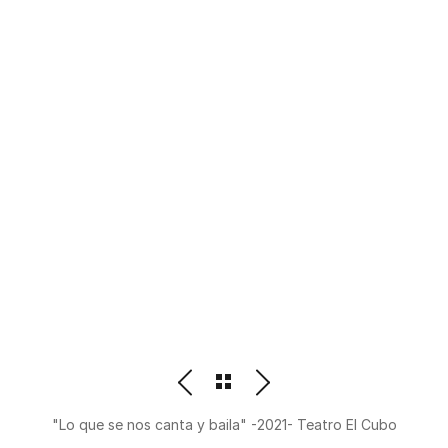
PHOTOGRAPHER
BEATRIZ M. ORDOÑEZ
"Lo que se nos canta y baila" -2021- Teatro El Cubo