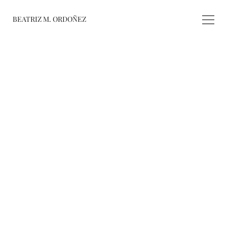
BEATRIZ M. ORDOÑEZ
fusiones
registro de 
obras
varieté
about