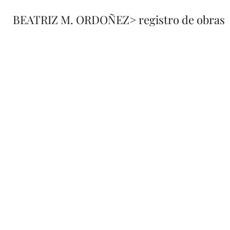
BEATRIZ M. ORDOÑEZ
> registro de obras
fusione
registro 
de obra