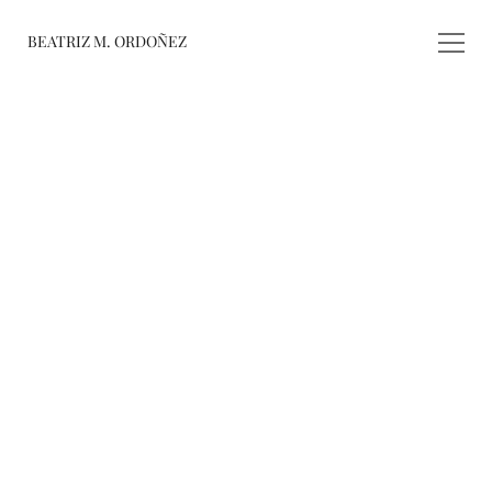
BEATRIZ M. ORDOÑEZ
fusiones
registro de 
obras
varieté
about