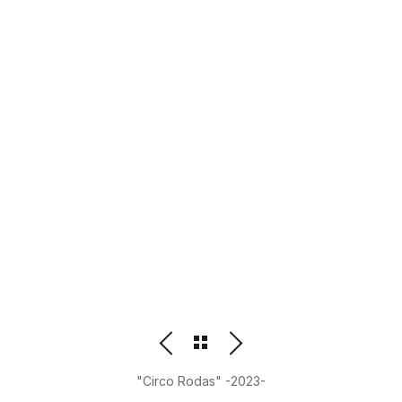
PHOTOGRAPHER
BEATRIZ M. ORDOÑEZ
"Circo Rodas" -2023-