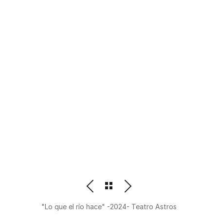
PHOTOGRAPHER
BEATRIZ M. ORDOÑEZ
"Lo que el río hace" -2024- Teatro Astros