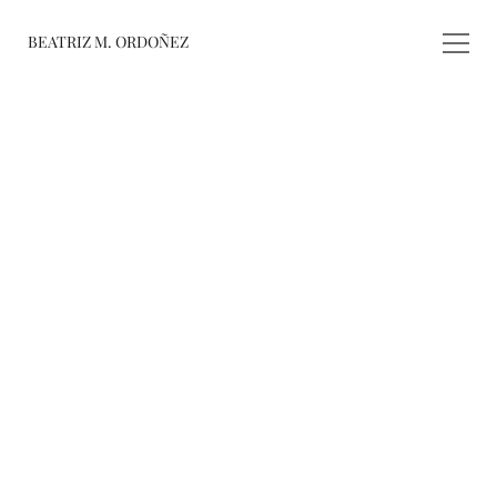
BEATRIZ M. ORDOÑEZ
fusiones
registro de 
obras
varieté
about