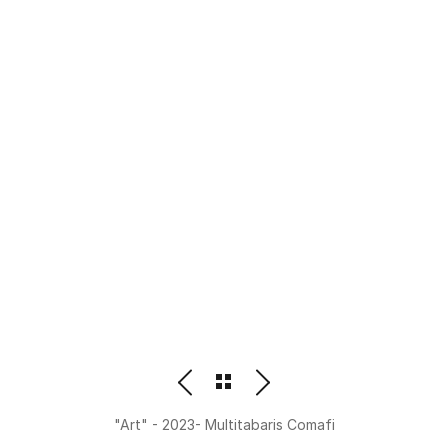
PHOTOGRAPHER
BEATRIZ M. ORDOÑEZ
"Art" - 2023- Multitabaris Comafi