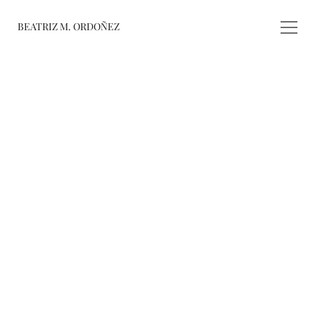
BEATRIZ M. ORDOÑEZ
fusiones
registro de 
obras
varieté
about