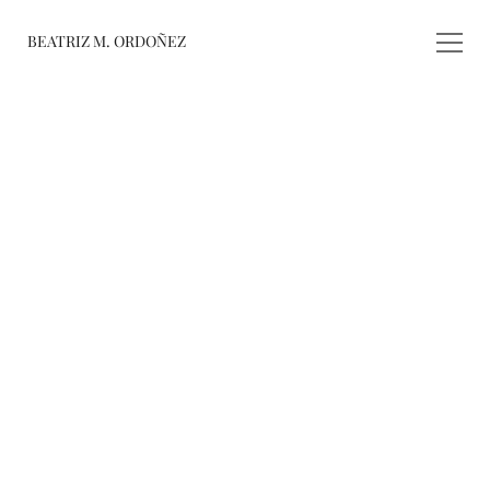
BEATRIZ M. ORDOÑEZ
fusiones
registro de 
obras
varieté
about