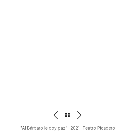
PHOTOGRAPHER
BEATRIZ M. ORDOÑEZ
"Al Bárbaro le doy paz" -2021- Teatro Picadero