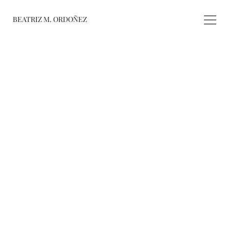
BEATRIZ M. ORDOÑEZ
fusiones
registro de 
obras
varieté
about