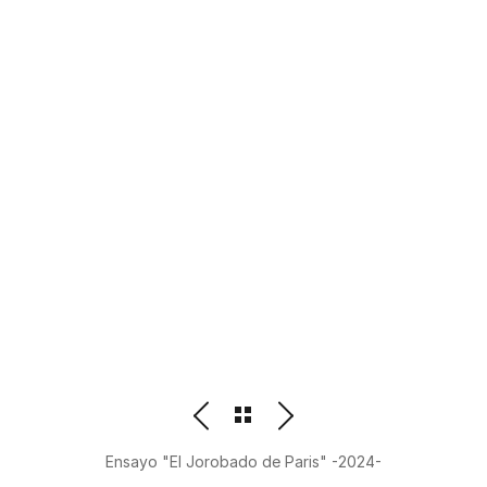
PHOTOGRAPHER
BEATRIZ M. ORDOÑEZ
Ensayo "El Jorobado de Paris" -2024-