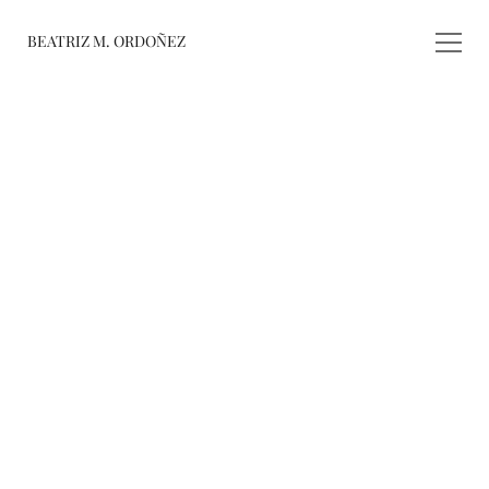
BEATRIZ M. ORDOÑEZ
fusiones
registro de 
obras
varieté
about