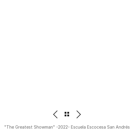
PHOTOGRAPHER
BEATRIZ M. ORDOÑEZ
"The Greatest Showman" -2022- Escuela Escocesa San Andrés