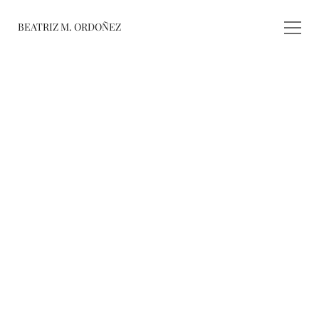
BEATRIZ M. ORDOÑEZ
fusiones
registro de 
obras
varieté
about