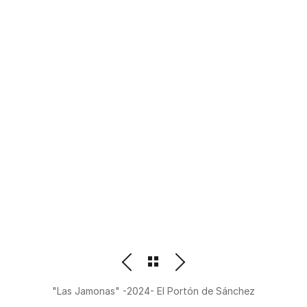
PHOTOGRAPHER
BEATRIZ M. ORDOÑEZ
"Las Jamonas" -2024- El Portón de Sánchez