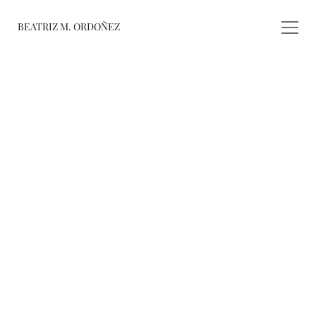
BEATRIZ M. ORDOÑEZ
fusiones
registro de 
obras
varieté
about