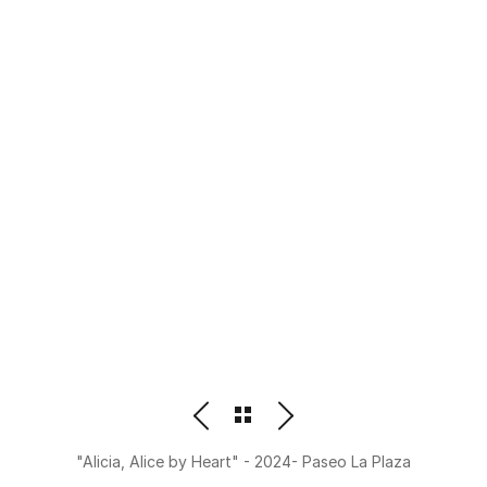
PHOTOGRAPHER
BEATRIZ M. ORDOÑEZ
"Alicia, Alice by Heart" - 2024- Paseo La Plaza