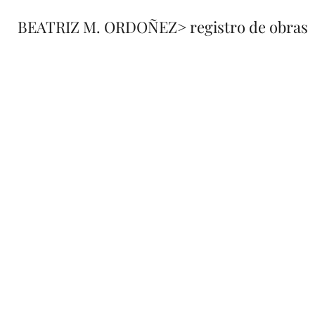
BEATRIZ M. ORDOÑEZ
> registro de obras
fusione
registro 
de obra