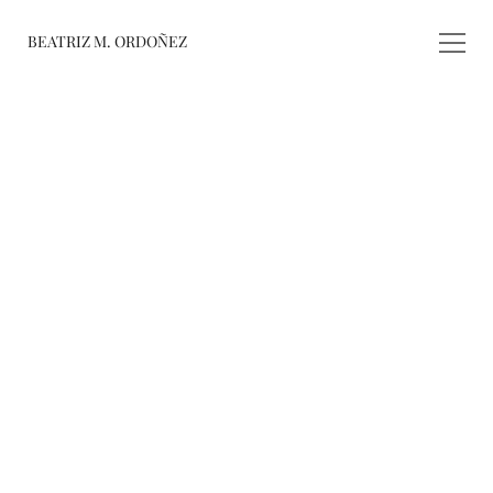
BEATRIZ M. ORDOÑEZ
fusiones
registro de 
obras
varieté
about