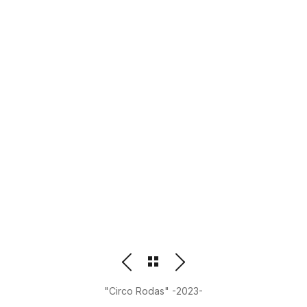
PHOTOGRAPHER
BEATRIZ M. ORDOÑEZ
"Circo Rodas" -2023-