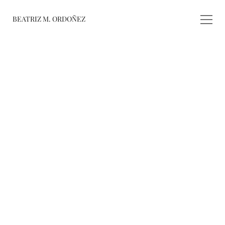
BEATRIZ M. ORDOÑEZ
fusiones
registro de 
obras
varieté
about