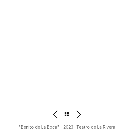
PHOTOGRAPHER
BEATRIZ M. ORDOÑEZ
"Benito de La Boca" - 2023- Teatro de La Rivera