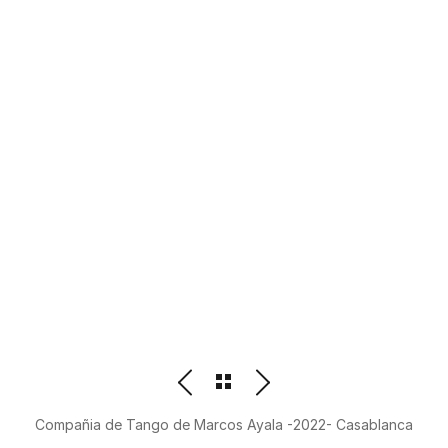
PHOTOGRAPHER
BEATRIZ M. ORDOÑEZ
Compañia de Tango de Marcos Ayala -2022- Casablanca