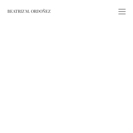
BEATRIZ M. ORDOÑEZ
fusiones
registro de 
obras
varieté
about