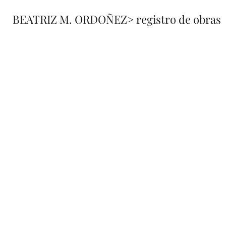
BEATRIZ M. ORDOÑEZ
> registro de obras
fusione
registro 
de obra