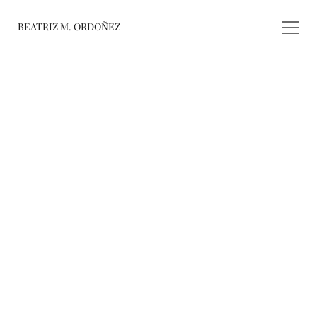
BEATRIZ M. ORDOÑEZ
fusiones
registro de 
obras
varieté
about