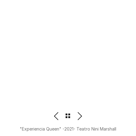
PHOTOGRAPHER
BEATRIZ M. ORDOÑEZ
"Experiencia Queen" -2021- Teatro Nini Marshall