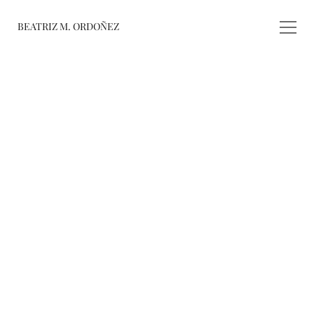
BEATRIZ M. ORDOÑEZ
fusiones
registro de 
obras
varieté
about