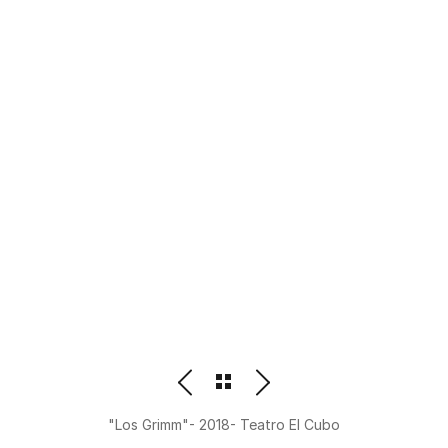
PHOTOGRAPHER
BEATRIZ M. ORDOÑEZ
"Los Grimm"- 2018- Teatro El Cubo