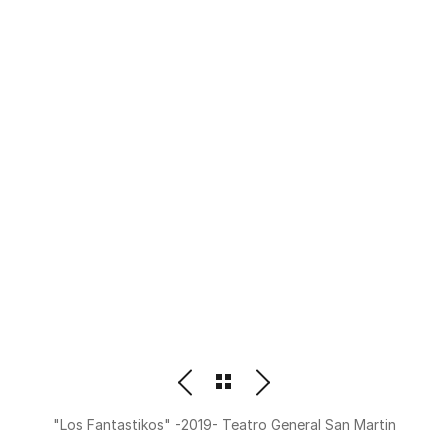
PHOTOGRAPHER
BEATRIZ M. ORDOÑEZ
"Los Fantastikos" -2019- Teatro General San Martin