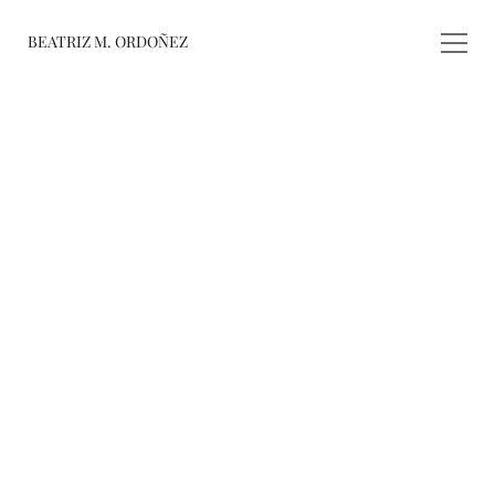
BEATRIZ M. ORDOÑEZ
fusiones
registro de 
obras
varieté
about