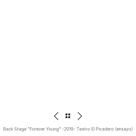
PHOTOGRAPHER
BEATRIZ M. ORDOÑEZ
Back Stage "Forever Young" -2019- Teatro El Picadero (ensayo)