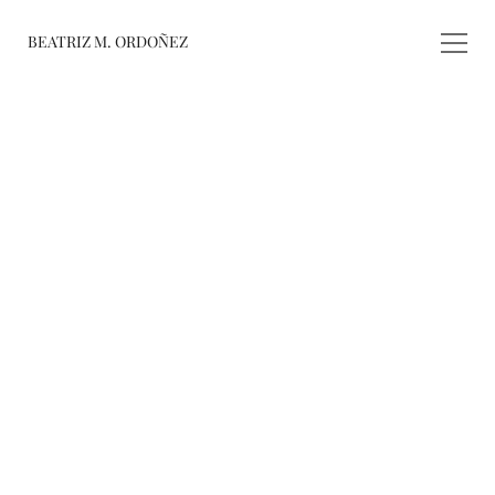
BEATRIZ M. ORDOÑEZ
fusiones
registro de 
obras
varieté
about