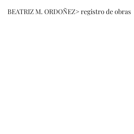
BEATRIZ M. ORDOÑEZ
> registro de obras
fusione
registro 
de obra