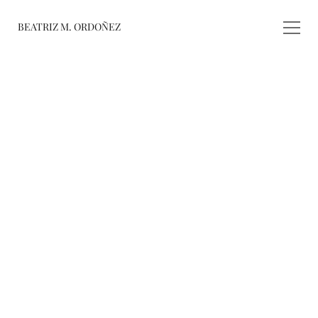
BEATRIZ M. ORDOÑEZ
fusiones
registro de 
obras
varieté
about