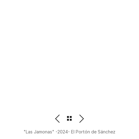
PHOTOGRAPHER
BEATRIZ M. ORDOÑEZ
"Las Jamonas" -2024- El Portón de Sánchez