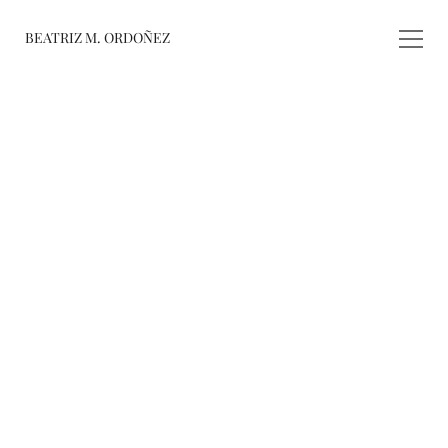
BEATRIZ M. ORDOÑEZ
fusiones
registro de 
obras
varieté
about