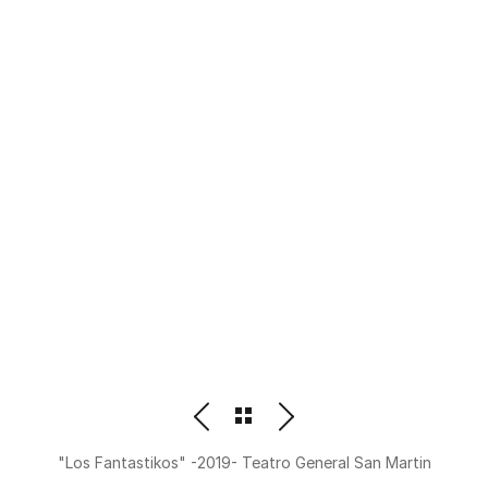
PHOTOGRAPHER
BEATRIZ M. ORDOÑEZ
"Los Fantastikos" -2019- Teatro General San Martin