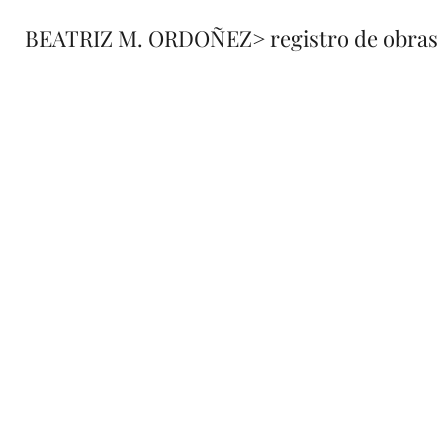
BEATRIZ M. ORDOÑEZ
> registro de obras
fusione
registro 
de obra