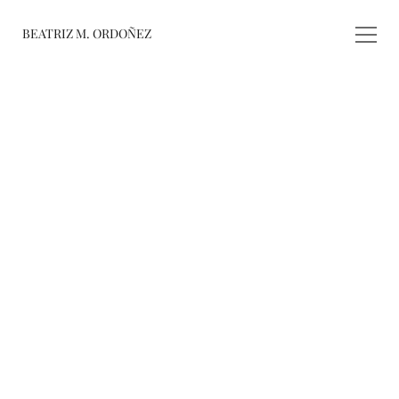
BEATRIZ M. ORDOÑEZ
fusiones
registro de 
obras
varieté
about