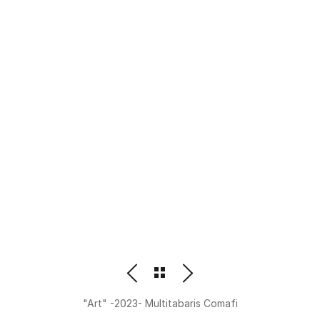
PHOTOGRAPHER
BEATRIZ M. ORDOÑEZ
"Art" -2023- Multitabaris Comafi