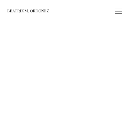
BEATRIZ M. ORDOÑEZ
fusiones
registro de 
obras
varieté
about