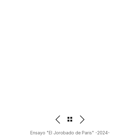
PHOTOGRAPHER
BEATRIZ M. ORDOÑEZ
Ensayo "El Jorobado de Paris" -2024-