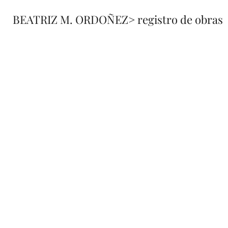
BEATRIZ M. ORDOÑEZ
> registro de obras
fusione
registro 
de obra