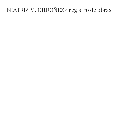
BEATRIZ M. ORDOÑEZ
> registro de obras
fusione
registro 
de obra