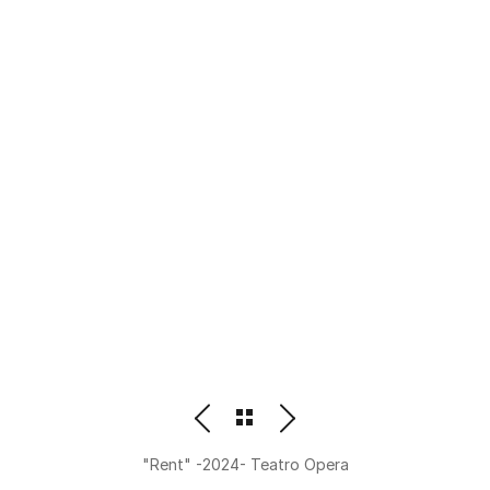
PHOTOGRAPHER
BEATRIZ M. ORDOÑEZ
"Rent" -2024- Teatro Opera