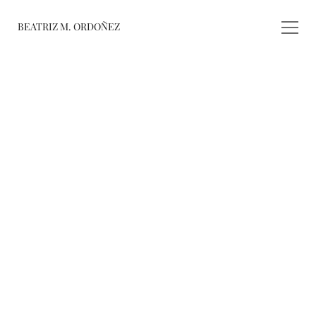
BEATRIZ M. ORDOÑEZ
fusiones
registro de 
obras
varieté
about