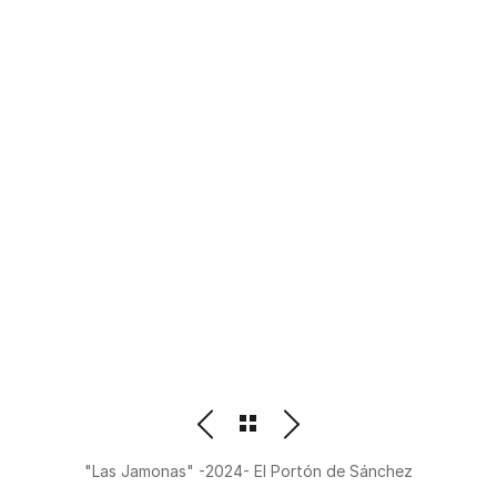
PHOTOGRAPHER
BEATRIZ M. ORDOÑEZ
"Las Jamonas" -2024- El Portón de Sánchez