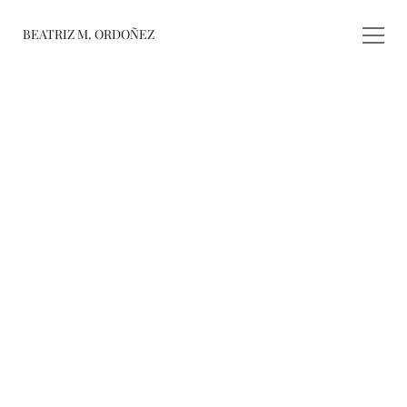
BEATRIZ M. ORDOÑEZ
fusiones
registro de 
obras
varieté
about