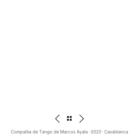
PHOTOGRAPHER
BEATRIZ M. ORDOÑEZ
Compañia de Tango de Marcos Ayala -2022- Casablanca