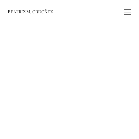
BEATRIZ M. ORDOÑEZ
fusiones
registro de 
obras
varieté
about