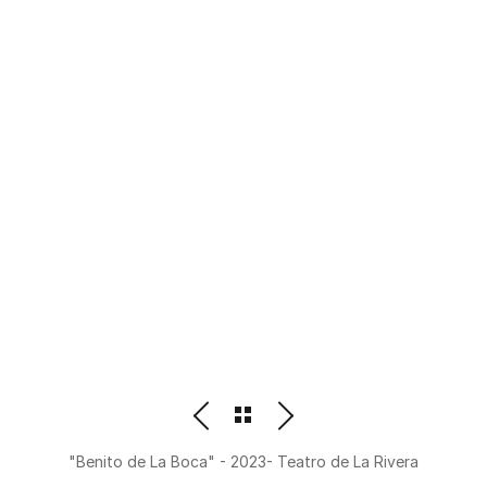
PHOTOGRAPHER
BEATRIZ M. ORDOÑEZ
"Benito de La Boca" - 2023- Teatro de La Rivera