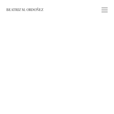
BEATRIZ M. ORDOÑEZ
fusiones
registro de 
obras
varieté
about