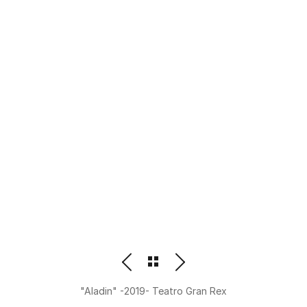
PHOTOGRAPHER
BEATRIZ M. ORDOÑEZ
"Aladin" -2019- Teatro Gran Rex