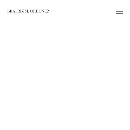
BEATRIZ M. ORDOÑEZ
fusiones
registro de 
obras
varieté
about