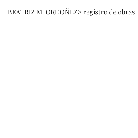
BEATRIZ M. ORDOÑEZ
> registro de obras
fusione
registro 
de obra