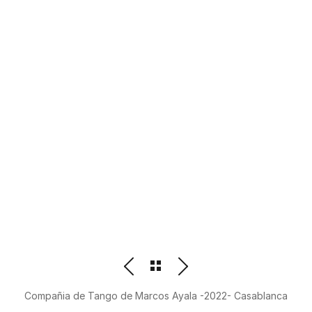
PHOTOGRAPHER
BEATRIZ M. ORDOÑEZ
Compañia de Tango de Marcos Ayala -2022- Casablanca