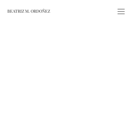
BEATRIZ M. ORDOÑEZ
fusiones
registro de 
obras
varieté
about