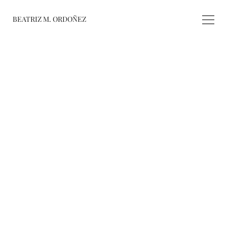
BEATRIZ M. ORDOÑEZ
fusiones
registro de 
obras
varieté
about