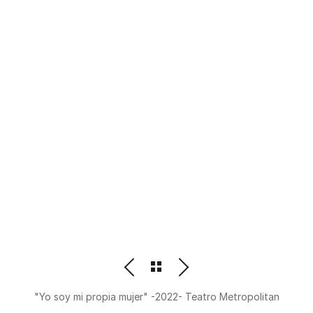
PHOTOGRAPHER
BEATRIZ M. ORDOÑEZ
"Yo soy mi propia mujer" -2022- Teatro Metropolitan