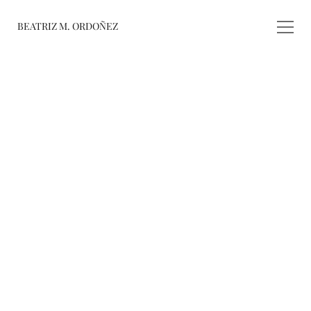
BEATRIZ M. ORDOÑEZ
fusiones
registro de 
obras
varieté
about