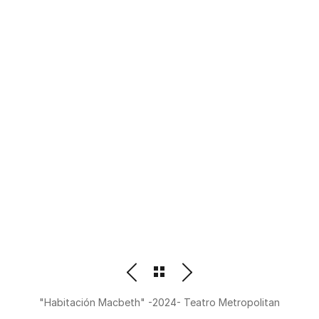
PHOTOGRAPHER
BEATRIZ M. ORDOÑEZ
"Habitación Macbeth" -2024- Teatro Metropolitan