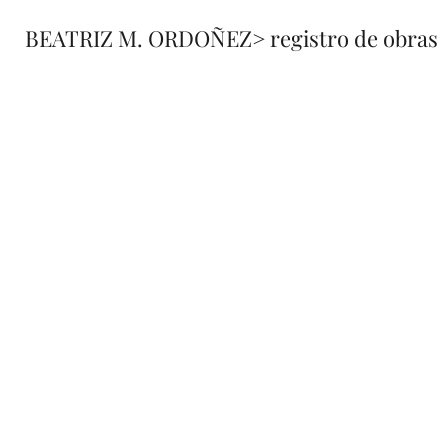
BEATRIZ M. ORDOÑEZ
> registro de obras
fusione
registro 
de obra