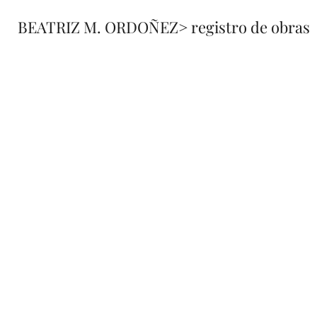
BEATRIZ M. ORDOÑEZ
> registro de obras
fusione
registro 
de obra