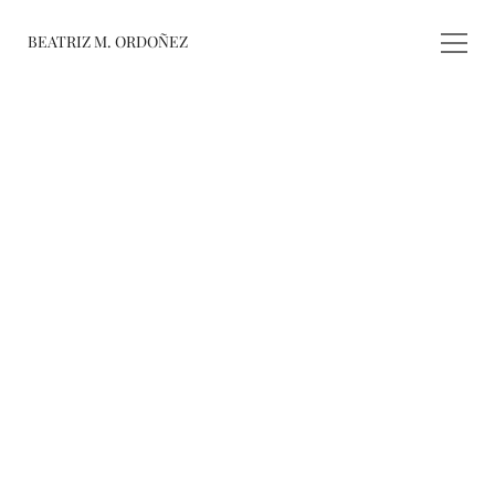
BEATRIZ M. ORDOÑEZ
fusiones
registro de 
obras
varieté
about