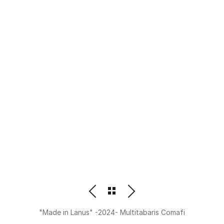
PHOTOGRAPHER
BEATRIZ M. ORDOÑEZ
"Made in Lanus" -2024- Multitabaris Comafi