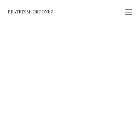
BEATRIZ M. ORDOÑEZ
fusiones
registro de 
obras
varieté
about