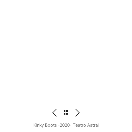
PHOTOGRAPHER
BEATRIZ M. ORDOÑEZ
Kinky Boots -2020- Teatro Astral